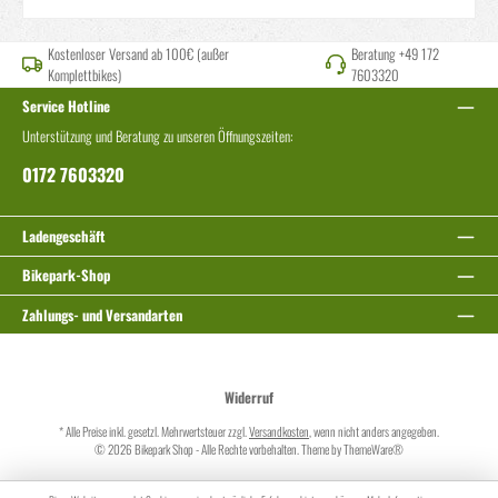
Kostenloser Versand ab 100€ (außer
Beratung +49 172
Komplettbikes)
7603320
Service Hotline
Unterstützung und Beratung zu unseren Öffnungszeiten:
0172 7603320
Ladengeschäft
Bikepark-Shop
Zahlungs- und Versandarten
Widerruf
* Alle Preise inkl. gesetzl. Mehrwertsteuer zzgl.
Versandkosten
, wenn nicht anders angegeben.
© 2026 Bikepark Shop - Alle Rechte vorbehalten. Theme by
ThemeWare®