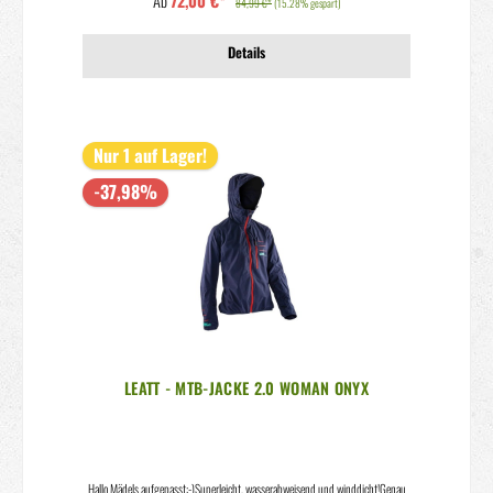
Ab
72,00 €*
84,99 €*
(15.28% gespart)
Details
Nur 1 auf Lager!
-37,98%
LEATT - MTB-JACKE 2.0 WOMAN ONYX
Hallo Mädels aufgepasst:-)Superleicht, wasserabweisend und winddicht!Genau