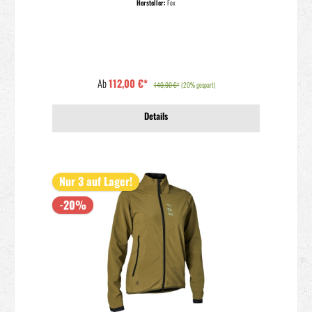
Hersteller:
Fox
robustem Außengewebe aus Polyester. Die ergonomisch angeordneten
Eingrifftaschen mit Reißverschluss sorgen dafür, dass du deine Trail-Essentials
immer griffbereit hast, während der MTB-spezifische Drop-Tail-Saum
zusätzlichen Schutz vor Schlamm, Schnee und Schmutz auf deinen Kaltwetter-
Abenteuern bietet. Robustes Außengewebe aus Polyester und Innenfutter aus
gebürstetem Fleece Ergonomisch angeordnete Eingrifftaschen mit
Reißverschluss und elastischer Innentasche zum sicheren Verstauen deiner
Essentials Stretchbund und elastische Ärmelbündchen für Komfort Droptail-
Ab
112,00 €*
Saum für MTB-spezifische Abdeckung Länge (ab Schulterspitze): 74 cm (Größe
140,00 €*
(20% gespart)
L) Material: 95 % Polyester, 5 % Spandex Modell: Ranger Fire Jacket Woman
2021 Farbe : Black/Purple
Details
Nur 3 auf Lager!
-20%