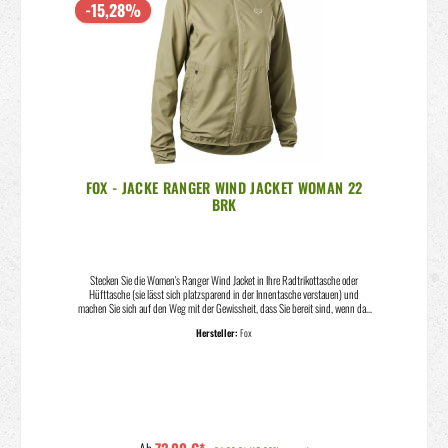
-15,28%
FOX - JACKE RANGER WIND JACKET WOMAN 22
BRK
Stecken Sie die Women's Ranger Wind Jacket in Ihre Radtrikottasche oder
Hüfttasche (sie lässt sich platzsparend in der Innentasche verstauen) und
machen Sie sich auf den Weg mit der Gewissheit, dass Sie bereit sind, wenn das
Wetter umschlägt.Die Jacke wurde entwickelt, um zu verhindern, dass der Wind
Hersteller:
Fox
hereinströmt und Sie bis auf die Knochen auskühlt. Sie ist mit dem Rider Attack
Position (RAP™)-Muster gestaltet, einem Schnitt, der für das Mountainbiken
entwickelt wurde, während die DWR-Imprägnierung Feuchtigkeit, Schmutz und
Ablagerungen abweist.Dank der elastischen Bündchen sind eine sichere
Passform und ein bequemes Tragegefühl gewährleistet, während die
Reißverschlusstaschen Ihnen einen sicheren Ort bieten, um die wichtigsten
Dinge für die Fahrt sicher aufzubewahren. Modell: Ranger Wind Jacket Woman
BRK