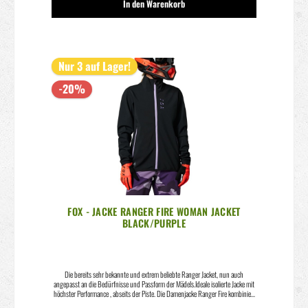
In den Warenkorb
Nur 3 auf Lager!
-20%
FOX - JACKE RANGER FIRE WOMAN JACKET
BLACK/PURPLE
Die bereits sehr bekannte und extrem beliebte Ranger Jacket, nun auch
angepasst an die Bedürfnisse und Passform der Mädels.Ideale isolierte Jacke mit
höchster Performance , abseits der Piste. Die Damenjacke Ranger Fire kombiniert
bequemes, feuchtigkeitsableitendes Innenfutter aus gebürstetem Fleece mit