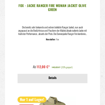
FOX - JACKE RANGER FIRE WOMAN JACKET OLIVE
GREEN
Die bereits sehr bekannte und extrem beliebte Ranger Jacket, nun auch
angepasst an die Bedürfnisse und Passform der Mädels.Ideale isolierte Jacke mit
höchster Performance , abseits der Piste. Die Damenjacke Ranger Fire kombiniert
bequemes, feuchtigkeitsableitendes Innenfutter aus gebürstetem Fleece mit
Hersteller:
Fox
robustem Außengewebe aus Polyester. Die ergonomisch angeordneten
Eingrifftaschen mit Reißverschluss sorgen dafür, dass du deine Trail-Essentials
immer griffbereit hast, während der MTB-spezifische Drop-Tail-Saum
zusätzlichen Schutz vor Schlamm, Schnee und Schmutz auf deinen Kaltwetter-
Abenteuern bietet. Robustes Außengewebe aus Polyester und Innenfutter aus
gebürstetem Fleece Ergonomisch angeordnete Eingrifftaschen mit
Reißverschluss und elastischer Innentasche zum sicheren Verstauen deiner
Essentials Stretchbund und elastische Ärmelbündchen für Komfort Droptail-
Ab
112,00 €*
Saum für MTB-spezifische Abdeckung Länge (ab Schulterspitze): 74 cm (Größe
140,00 €*
(20% gespart)
L) Material: 95 % Polyester, 5 % Spandex Modell: Ranger Fire Jacket Woman
2021 Farbe : Olive Green
Details
Nur 1 auf Lager!