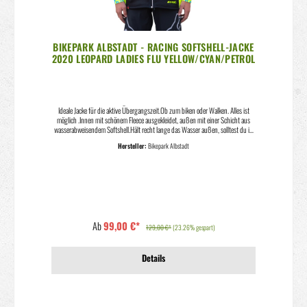
BIKEPARK ALBSTADT - RACING SOFTSHELL-JACKE
2020 LEOPARD LADIES FLU YELLOW/CYAN/PETROL
Ideale Jacke für die aktive Übergangszeit.Ob zum biken oder Walken. Alles ist
möglich .Innen mit schönem Fleece ausgekleidet, außen mit einer Schicht aus
wasserabweisendem Softshell.Hält recht lange das Wasser außen, solltest du in
einen kurzen Regenschauer geraten. Die Kapuze ist ein weiteres nettes Feature,
Hersteller:
Bikepark Albstadt
Klettabschlüsse lassen die Ärmel super positionieren. Die Seitentaschen mit
Reißverschluss sind immer eine gute Sache um ein paar Habseeligkeiten
mitzunehmen. Das Design ist auffällig, ein gute Entscheidung für trübe und
neblige Tage, damit erreichtst du eine sehr gute Sichtbarkeit.Diese Jacke haben
wir in der Variante Men und mit tailliertem Schnitt für Damen.
Ab
99,00 €*
129,00 €*
(23.26% gespart)
Details