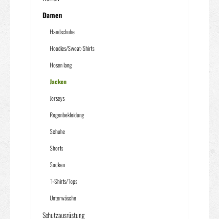
Damen
Handschuhe
Hoodies/Sweat-Shirts
Hosen lang
Jacken
Jerseys
Regenbekleidung
Schuhe
Shorts
Socken
T-Shirts/Tops
Unterwäsche
Schutzausrüstung