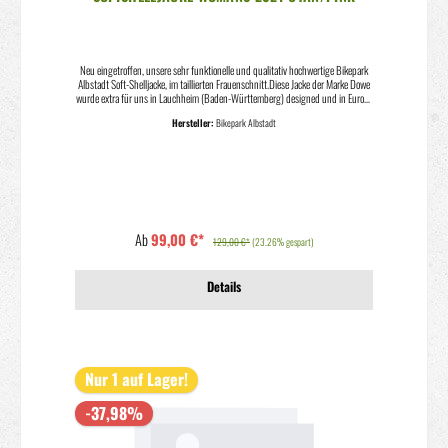
Neu eingetroffen, unsere sehr funktionelle und qualitativ hochwertige Bikepark
Albstadt Soft-Shelljacke, im taillierten Frauenschnitt.Diese Jacke der Marke Dowe
wurde extra für uns in Lauchheim (Baden-Württemberg) designed und in Europa
und hohem Standard produziert.Sie ist sportlich geschnitten und mit einem
Hersteller:
Bikepark Albstadt
schönen Innenfleece ausgestattet. Die Kapuze, sowie die Klettbänder runden die
Jacke ab.Das Außenmaterial lässt sich auch bei gröberen Verschmutzungen sehr
gut reinigen, Maschinenwäsche bei 40 Grad möglich.ideal für jegliche Aktivitäten
im Freien, egal ob Walken, Langlauf, Biken, und v.m.Schließ dich unserer
Community an, trage auch DU die lässige Softshell vom Bikepark AlbstadtSetze
dich für deinen Hot-Spot Bikepark Albstadt in Szene.Erhältlich von Größe:Kids M-
XL Erwachsene Größen entsprechen: Kids S- 128-134, Kids M-140-146, Kids L
152-158, Kids XL 164Dann folgen die Erwachsenengrößen von XXS-
Ab
99,00 €*
2XLDesigned in GermanyMade in PortugalFarbe: Cyan/Pink
129,00 €*
(23.26% gespart)
Details
Nur 1 auf Lager!
-37,98%