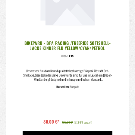
BIKEPARK - BPA RACING /FREERIDE SOFTSHELL-
JACKE KINDER FLU YELLOW/CYAN/PETROL
Größe:
XXS
Unsere sehr funktionelle und qualitativ hochwertige Bikepark Albstadt Soft-
Shelljacke,diese Jacke der Marke Dowe wurde extra für uns in Lauchheim (Baden-
Württemberg) designed und in Europa und hohem Standard
produziert.Mittlerweile gehört sie schon fast zu einem jährlichen MUSTHave bei
Hersteller:
Bikepark
unseren eigenen Bikepark-KlamottenSie ist sportlich geschnitten und mit einem
schönen Innenfleece ausgestattet. Die Kapuze, sowie die Klettbänder runden die
Jacke ab.Das Außenmaterial lässt sich auch bei gröberen Verschmutzungen sehr
gut reinigen, Maschinenwäsche bei 40 Grad möglich.ideal für jegliche Aktivitäten
im Freien, egal ob Walken, Langlauf, Biken, und v.m.Schließ dich unserer
Community an, trage auch DU die lässige Softshell vom Bikepark AlbstadtSetze
dich für deinen Hot-Spot Bikepark Albstadt in Szene.Erhältlich von Größe:Kids M-
XL ErwachseneFarbe: Cyan/Yellow Größen entsprechen: Kids M-XXXS, Kids L-
80,00 €*
XXS, Kids XL 164-XS ,Modell: 2018Designed in GermanyMade in Portugal
129,00 €*
(37.98% gespart)