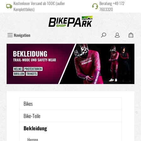
Kostenloser Versand ab 100€ (außer
Beratung +49 172
alt springen
Komplettbikes)
7603320
Navigation
Bikes
Bike-Teile
Bekleidung
Herren