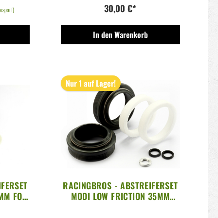
30,00 €*
espart)
In den Warenkorb
Nur 1 auf Lager!
IFERSET
RACINGBROS - ABSTREIFERSET
MM FOX,
MODI LOW FRICTION 35MM
BOXXER, LYRIK, DOMAIN