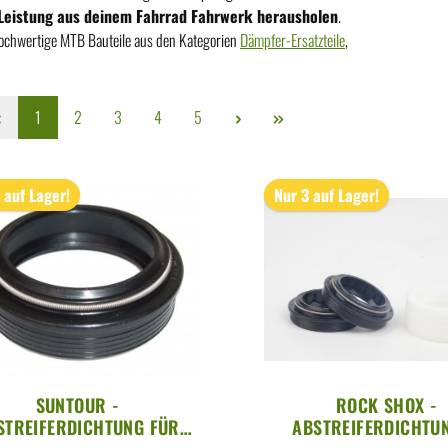
e Leistung aus deinem Fahrrad Fahrwerk herausholen
.
hochwertige MTB Bauteile aus den Kategorien
Dämpfer-Ersatzteile
,
1
2
3
4
5
 auf Lager!
Nur 3 auf Lager!
SUNTOUR -
ROCK SHOX -
STREIFERDICHTUNG FÜR
ABSTREIFERDICHTU