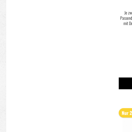
Je z
Passend 
mit Doppelkro
schwarz
Nur 2