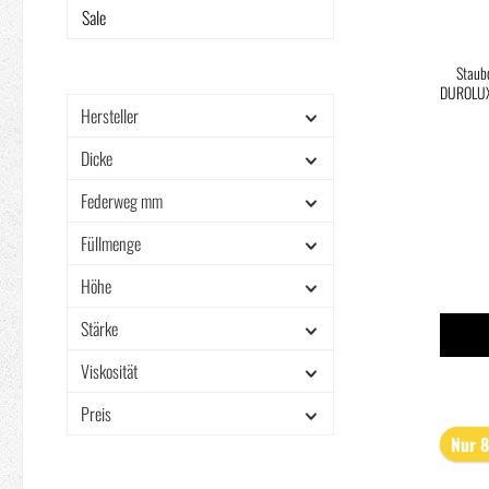
DUR
Sale
Staub
DUROLUX,
Hersteller
Dicke
Federweg mm
Füllmenge
Höhe
Stärke
Viskosität
Preis
Nur 8