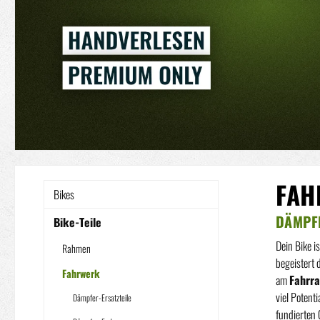
FAH
Bikes
DÄMPFE
Bike-Teile
Dein Bike i
Rahmen
begeistert
Fahrwerk
am
Fahrr
viel Potent
Dämpfer-Ersatzteile
fundierten