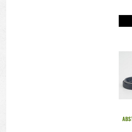
ABS
35MM
Y