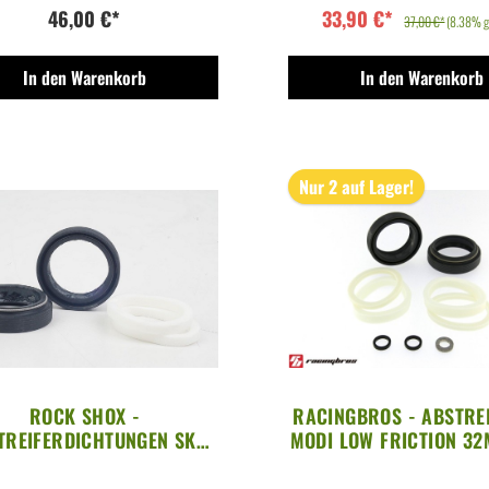
46,00 €*
33,90 €*
37,00 €*
(8.38% g
In den Warenkorb
In den Warenkorb
Nur 2 auf Lager!
ROCK SHOX -
RACINGBROS - ABSTRE
TREIFERDICHTUNGEN SKF
MODI LOW FRICTION 32
, 6MM FÜR PIKE, LYRIK,
NO FLANGE
ARI, BOXXER, DOMAIN