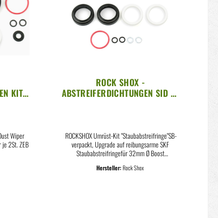
ROCK SHOX -
EN KIT
ABSTREIFERDICHTUNGEN SID SL
E
(32 MM) SELECT / SELECT+ /
ULTIMATE C1" (MOD. 2021)
Dust Wiper
ROCKSHOX Umrüst-Kit "Staubabstreifringe"SB-
je 2St. ZEB
verpackt, Upgrade auf reibungsarme SKF
Staubabstreifringefür 32mm Ø Boost
Federgabeln, inkl. Ölabstreifringe 4mm, ohne
Hersteller:
Rock Shox
Flansch