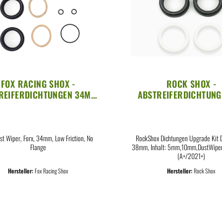
FOX RACING SHOX -
ROCK SHOX -
REIFERDICHTUNGEN 34MM
ABSTREIFERDICHTUNG
W FRICTION NO FLANGE
38MM NO FLANG
ust Wiper, Forx, 34mm, Low Friction, No
RockShox Dichtungen Upgrade Kit 
Flange
38mm, Inhalt: 5mm,10mm,DustWiper 
(A+/2021+)
Hersteller:
Fox Racing Shox
Hersteller:
Rock Shox