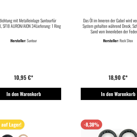
OLUX SERIE, AURON/AION
2XDICHTUNGEN+2SCHA
34MM
KIT 32MMX10M
dichtung mit Metalleinlage Suntourfür
Das Öl im Inneren der Gabel wird ver
 SF18 AURON/AION 34Lieferung: 1 Ring
System gehalten während Dreck, S
Sand vom Innenleben der Fede
ferngehalten werden. Dies gewährle
Hersteller:
Suntour
Hersteller:
Rock Shox
längere Lebensdauer . Pflege und Ser
A und O für die Funktion und Lebens
Federelemente.Lieferumfang: 2 Dich
Schaumringe 32x10mm
10,95 €*
18,90 €*
In den Warenkorb
In den Warenkorb
 auf Lager!
-8,38%