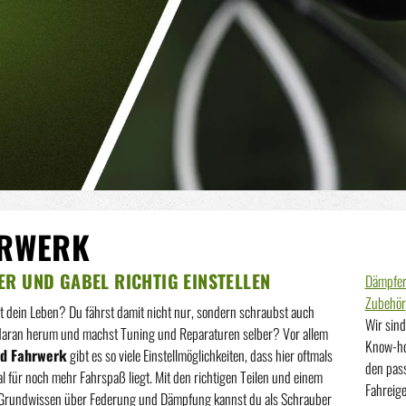
RWERK
R UND GABEL RICHTIG EINSTELLEN
Dämpfer
Zubehör
st dein Leben? Du fährst damit nicht nur, sondern schraubst auch
Wir sind
 daran herum und machst Tuning und Reparaturen selber? Vor allem
Know-ho
ad Fahrwerk
gibt es so viele Einstellmöglichkeiten, dass hier oftmals
den pass
ial für noch mehr Fahrspaß liegt. Mit den richtigen Teilen und einem
Fahreige
 Grundwissen über Federung und Dämpfung kannst du als Schrauber