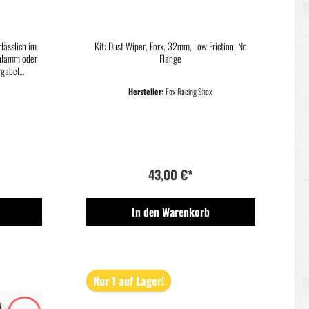
UMRINGE
LOW FRICTION NO FLANGE
M
lässlich im
Kit: Dust Wiper, Forx, 32mm, Low Friction, No
chlamm oder
Flange
rgabel
istet eine
Hersteller:
Fox Racing Shox
vice ist das
dauer deiner
tungen und 2
43,00 €*
In den Warenkorb
Nur 1 auf Lager!