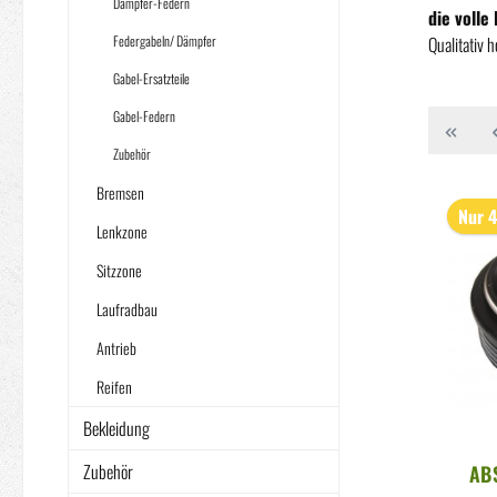
Dämpfer-Federn
die voll
Federgabeln/ Dämpfer
Qualitativ 
Gabel-Ersatzteile
Gabel-Federn
Zubehör
Bremsen
Nur 4
Lenkzone
Sitzzone
Laufradbau
Antrieb
Reifen
Bekleidung
Zubehör
AB