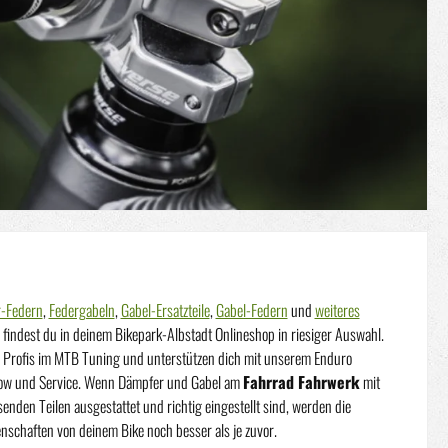
-Federn
,
Federgabeln
,
Gabel-Ersatzteile
,
Gabel-Federn
und
weiteres
findest du in deinem Bikepark-Albstadt Onlineshop in riesiger Auswahl.
 Profis im MTB Tuning und unterstützen dich mit unserem Enduro
w und Service. Wenn Dämpfer und Gabel am
Fahrrad Fahrwerk
mit
enden Teilen ausgestattet und richtig eingestellt sind, werden die
nschaften von deinem Bike noch besser als je zuvor.