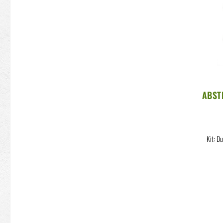
ABST
LO
Kit: D