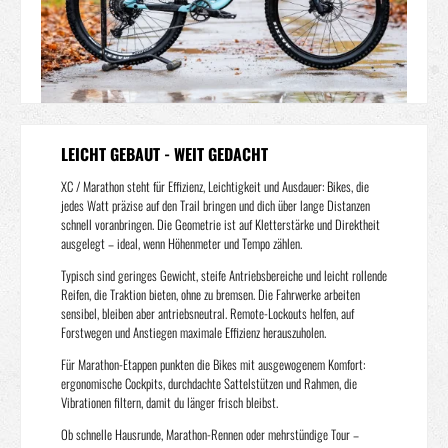
LEICHT GEBAUT - WEIT GEDACHT
XC / Marathon steht für Effizienz, Leichtigkeit und Ausdauer: Bikes, die
jedes Watt präzise auf den Trail bringen und dich über lange Distanzen
schnell voranbringen. Die Geometrie ist auf Kletterstärke und Direktheit
ausgelegt – ideal, wenn Höhenmeter und Tempo zählen.
Typisch sind geringes Gewicht, steife Antriebsbereiche und leicht rollende
Reifen, die Traktion bieten, ohne zu bremsen. Die Fahrwerke arbeiten
sensibel, bleiben aber antriebsneutral. Remote-Lockouts helfen, auf
Forstwegen und Anstiegen maximale Effizienz herauszuholen.
Für Marathon-Etappen punkten die Bikes mit ausgewogenem Komfort:
ergonomische Cockpits, durchdachte Sattelstützen und Rahmen, die
Vibrationen filtern, damit du länger frisch bleibst.
Ob schnelle Hausrunde, Marathon-Rennen oder mehrstündige Tour –