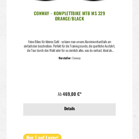
CONWAY - KOMPLETTBIKE MTB MS 329
ORANGE/BLACK
Feine Bikes für kleines Geld - so kann man unsere Aluminiumhardtails am
einfachsten beschreiben. Perfekt für die Trainingsrunde, die sportliche Ausfahrt,
die Tour durch den Wald oder für so ziemlich alles, was du vorhast. Ideal als
Jugendrad oder auch super um in der Stadt unterwegs zu sein. Gabel: SUNTOUR
Hersteller:
Conway
" XCE", 100 mm Steuersatz: ZS44 / ZS56 Kettenradgarnitur: SHIMANO "FC-
TY301", 24/34/42 Z., 175 mm Innenlager: SHIMANO "BB-UN100" Bremse:
TEKTRO V-Brake "AL855" Bremshebel: SHIMANO "ST-EF41" Schalthebel:
SHIMANO "ST-EF41" Umwerfer: SHIMANO "Altus FD-M313" Schaltwerk: SHIMANO
"RD-TX800", 7speed Zahnkranz / Riemenscheibe: SHIMANO "TZ500", 14-34 Z.
Kette / Riemen: KMC "HV500" Felgen: CONWAY Hohlkammer Speichen: Stahl
schwarz Nabe V.R.: CONWAY "Alloy" QR Nabe H.R.:CONWAY "Alloy" QR Reifen
V.R.: IMPAC "Ridgepac", 54-622 Reifen H.R.:IMPAC "Ridgepac", 54-622 Lenker:
Ab
469,00 €*
CONWAY Riser, Ø 31,8, 720 mm Vorbau: CONWAY, 31,8 mm Griff: CONWAY
"Sport" Sattel: Conway "3378 light" Sattelstütze:CONWAY Patent, 31,6 mm
Pedale:Welgo "C280DU" 1-pieceModell: MS 329 Orange/Black
Details
Nur 1 auf Lager!