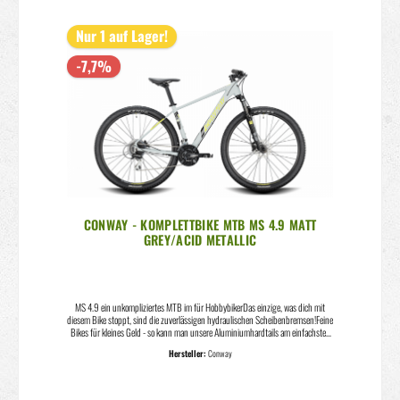
MTB MS 429Farbe: Darkpetrol/Acid
Nur 1 auf Lager!
-7,7%
CONWAY - KOMPLETTBIKE MTB MS 4.9 MATT
GREY/ACID METALLIC
MS 4.9 ein unkompliziertes MTB im für HobbybikerDas einzige, was dich mit
diesem Bike stoppt, sind die zuverlässigen hydraulischen Scheibenbremsen!Feine
Bikes für kleines Geld - so kann man unsere Aluminiumhardtails am einfachsten
beschreiben. Perfekt für die Trainingsrunde, die sportliche Ausfahrt, die Tour
Hersteller:
Conway
durch den Wald oder für so ziemlich alles, was du vorhast. Die leichten Rahmen
mit sportlicher Geometrie bieten viel Fahrkomfort vom günstigen Einsteigerrad bis
hin zum 1x12 Topmodell. Rahmenmaterial: AluminiumGabel: RST Capa-T, 100
mmFederweg vorn (mm): 100Steuersatz: ZS44 / ZS56, ReduzierkonusVorbau: