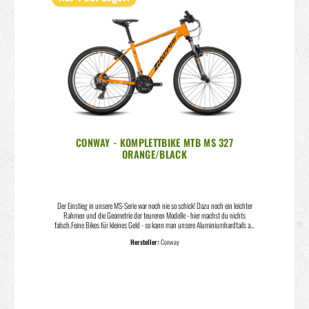
CONWAY - KOMPLETTBIKE MTB MS 327
ORANGE/BLACK
Der Einstieg in unsere MS-Serie war noch nie so schick! Dazu noch ein leichter
Rahmen und die Geometrie der teureren Modelle - hier machst du nichts
falsch.Feine Bikes für kleines Geld - so kann man unsere Aluminiumhardtails am
einfachsten beschreiben. Perfekt für die Trainingsrunde, die sportliche Ausfahrt,
Hersteller:
Conway
die Tour durch den Wald oder für so ziemlich alles, was du vorhast. Die leichten
Rahmen mit sportlicher Geometrie bieten viel Fahrkomfort vom günstigen
Einsteigerrad bis hin zum 1x12 Topmodell. Und damit jeder das passende Bike
findet, gibt es die MS Hardtails nicht nur in vielen Farben, sondern auch in den
beiden Laufradgrössen 29” und 27.5”.Rahmen:Conway, AluGabel:SUNTOUR "
XCE", 100 mmSteuersatz:ZS44 / ZS56Vorbau:CONWAY, 31,8
mmLenker:CONWAY Riser, ? 31,8, 720 mmGriffe:CONWAY