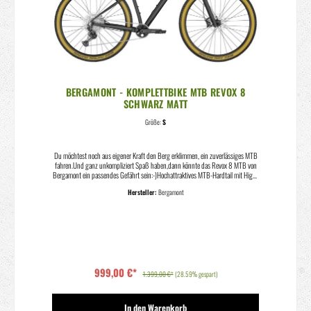
BERGAMONT - KOMPLETTBIKE MTB REVOX 8
SCHWARZ MATT
Größe:
S
Du möchtest noch aus eigener Kraft den Berg erklimmen, ein zuverlässiges MTB
fahren.Und ganz unkompliziert Spaß haben,dann könnte das Revox 8 MTB von
Bergamont ein passendes Gefährt sein:-)Hochattraktives MTB-Hardtail mit High-
End-Shimano 1x12 Schalttechnologie.Revox Rahmen Update mit modernisierter
Hersteller:
Bergamont
Geometrie, mehr Reifenfreiheit sowie verbesserter Kompatibilität bei der
Nachrüstung von Schutzblechen und Seitenständer. Rahmen29", ultra lite AL-
6061 RohrsatzGabelRockShox Judy Silver TK, 100 mm, Remote-
LockoutSchaltwerkShimano Deore XT, RD-M8100, Shadow
PlusSchalthebelShimano Deore, SL-M6100, 1x12-fach, Rapidfire Plus-
SchalthebelKurbelsatzShimano Deore, FC-M6100, 32tInnenlagerShimano
Hollowtech II, BSAKetteShimano Deore, CN-M6100KassetteShimano Deore, CS-
M6100, 10-51tBremshebelShimano BL-MT4100, hydraulische
999,00 €*
ScheibenbremseBremsenShimano BR-MT410, hydraulische
1.399,00 €*
(28.59% gespart)
ScheibenbremseBremsscheibeShimano SM-RT10, 180 mm / Shimano SM-
RT10, 160 mmLenkerSyncros 3.0, Riser Lenker, Breite: 720 mmVorbauSyncros
3.0, +/-7°SattelstützeSyncros 3.0SattelSyncros Tofino 2.5SteuersatzPrestine
In den Warenkorb