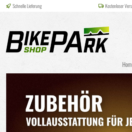
Schnelle Lieferung
Kostenloser Ver
springen
Zur Hauptnavigation springen
Hom