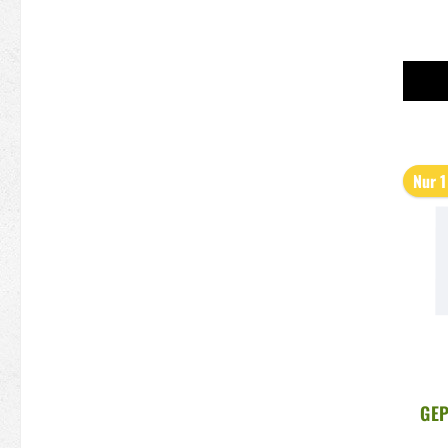
Nur 1
GEP
ZO