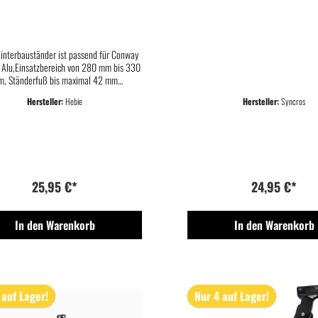
SCHWARZ
SCHWARZ
Hinterbauständer ist passend für Conway
 Alu,Einsatzbereich von 280 mm bis 330
, Ständerfuß bis maximal 42 mm
ausziehbar.18 mm Lochabstand,
Hersteller:
Hebie
Hersteller:
Syncros
serverstärktes Kunststoffbein, leichter
umkopf, werkzeuglos längenverstellbar
t auschließlich für Invisible Connect
ttstelle d.h. Verschraubung unter der
Hinterbaustrebe
25,95 €*
24,95 €*
In den Warenkorb
In den Warenkorb
 auf Lager!
Nur 4 auf Lager!