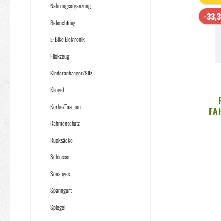
Nahrungsergänzung
-33,
Beleuchtung
E-Bike Elektronik
Flickzeug
Kinderanhänger/Sitz
Klingel
Körbe/Taschen
FA
TO
Rahmenschutz
Rucksäcke
Schlösser
Sonstiges
Spanngurt
Spiegel