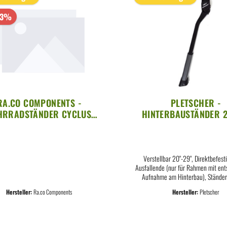
33%
RA.CO COMPONENTS -
PLETSCHER -
HRRADSTÄNDER CYCLUS
HINTERBAUSTÄNDER 2
OLS KLAPPBAR 26-29"
COMP FLEX 18MM SC
SCHWARZ GEBRAUCHT
Verstellbar 20"-29", Direktbefes
Ausfallende (nur für Rahmen mit en
Aufnahme am Hinterbau), Ständer
Schiebehülse schwarzAluminium-D
Hersteller:
Ra.co Components
Hersteller:
Pletscher
pulverbeschichtet, verschleißfreier K
F18, max. Belastung 50 kgLochab