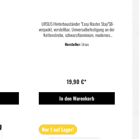
ZOLL SCHWARZ
URSUS Hinterbauständer "Easy Master Stay"SB-
verpackt, verstellbar, Universalbefestigung an der
Kettenstrebe, schwarzAluminium, modernes
Design, hohe Stabilität, mit Kunststofffuß,
Hersteller:
Ursus
korrosionsbeständigStahlteile bis zu 720 Stunden
korrosionsbeständig im Salzsprühtestmax.
Tretlagerhöhe 35,5cm, 27,5" - 29"
19,90 €*
In den Warenkorb
Nur 1 auf Lager!