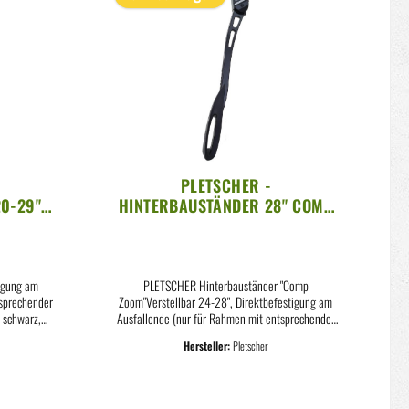
PLETSCHER -
0-29"
HINTERBAUSTÄNDER 28" COMP
HWARZ
40MM ZOOM L SCHWARZ
tigung am
PLETSCHER Hinterbauständer "Comp
tsprechender
Zoom"Verstellbar 24-28", Direktbefestigung am
 schwarz,
Ausfallende (nur für Rahmen mit entsprechender
ruckguss,
Aufnahme am Hinterbau)Aluminium-Druckguss,
Hersteller:
Pletscher
unststofffuß
pulverbeschichtet, verschleißfreier Kunststofffuß,
stand 18mm
ohne BefestigungsschraubenLochabstand 40mm,
schwarzLieferumfang: 1 Ständer