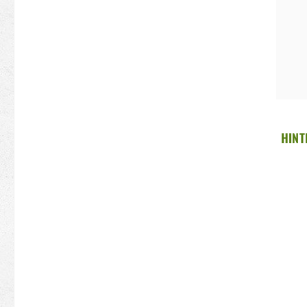
HINT
40M