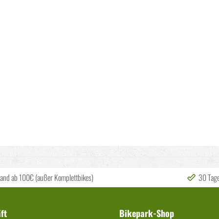
sand ab 100€ (außer Komplettbikes)
30 Tag
ft
Bikepark-Shop