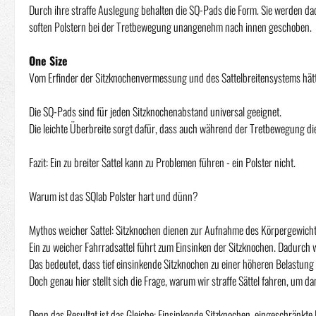
Durch ihre straffe Auslegung behalten die SQ-Pads die Form. Sie werden dad
soften Polstern bei der Tretbewegung unangenehm nach innen geschoben.
One Size
Vom Erfinder der Sitzknochenvermessung und des Sattelbreitensystems hätte
Die SQ-Pads sind für jeden Sitzknochenabstand universal geeignet.
Die leichte Überbreite sorgt dafür, dass auch während der Tretbewegung die
Fazit: Ein zu breiter Sattel kann zu Problemen führen - ein Polster nicht.
Warum ist das SQlab Polster hart und dünn?
Mythos weicher Sattel: Sitzknochen dienen zur Aufnahme des Körpergewich
Ein zu weicher Fahrradsattel führt zum Einsinken der Sitzknochen. Dadurch
Das bedeutet, dass tief einsinkende Sitzknochen zu einer höheren Belastu
Doch genau hier stellt sich die Frage, warum wir straffe Sättel fahren, um
Denn das Resultat ist das Gleiche: Einsinkende Sitzknochen, eingeschränkte