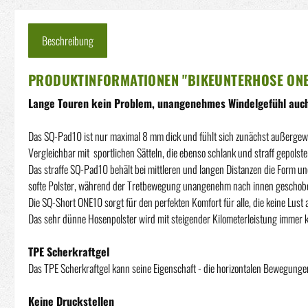
Beschreibung
PRODUKTINFORMATIONEN "BIKEUNTERHOSE ONE
Lange Touren kein Problem, unangenehmes Windelgefühl auc
Das SQ-Pad10 ist nur maximal 8 mm dick und fühlt sich zunächst außergewö
Vergleichbar mit sportlichen Sätteln, die ebenso schlank und straff gepolster
Das straffe SQ-Pad10 behält bei mittleren und langen Distanzen die Form und
softe Polster, während der Tretbewegung unangenehm nach innen geschob
Die SQ-Short ONE10 sorgt für den perfekten Komfort für alle, die keine Lust
Das sehr dünne Hosenpolster wird mit steigender Kilometerleistung immer 
TPE Scherkraftgel
Das TPE Scherkraftgel kann seine Eigenschaft - die horizontalen Bewegungen
Keine Druckstellen