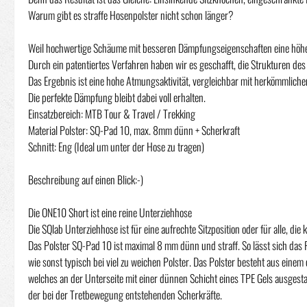
Warum gibt es straffe Hosenpolster nicht schon länger?
Weil hochwertige Schäume mit besseren Dämpfungseigenschaften eine höhere
Durch ein patentiertes Verfahren haben wir es geschafft, die Strukturen d
Das Ergebnis ist eine hohe Atmungsaktivität, vergleichbar mit herkömmliche
Die perfekte Dämpfung bleibt dabei voll erhalten.
Einsatzbereich: MTB Tour & Travel / Trekking
Material Polster: SQ-Pad 10, max. 8mm dünn + Scherkraft
Schnitt: Eng (Ideal um unter der Hose zu tragen)
Beschreibung auf einen Blick:-)
Die ONE10 Short ist eine reine Unterziehhose
Die SQlab Unterziehhose ist für eine aufrechte Sitzposition oder für alle, di
Das Polster SQ-Pad 10 ist maximal 8 mm dünn und straff. So lässt sich das 
wie sonst typisch bei viel zu weichen Polster. Das Polster besteht aus ein
welches an der Unterseite mit einer dünnen Schicht eines TPE Gels ausgestat
der bei der Tretbewegung entstehenden Scherkräfte.