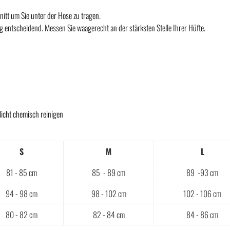
nitt um Sie unter der Hose zu tragen.
g entscheidend. Messen Sie waagerecht an der stärksten Stelle Ihrer Hüfte.
Nicht chemisch reinigen
S
M
L
81 - 85 cm
85 - 89 cm
89 -93 cm
94 - 98 cm
98 - 102 cm
102 - 106 cm
80 - 82 cm
82 - 84 cm
84 - 86 cm