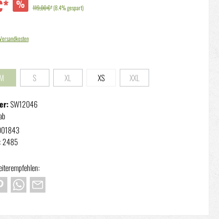
€*
%
119,00 €*
(8.4% gespart)
. Versandkosten
len
M
S
XL
XS
XXL
ist zurzeit nicht verfügbar.)
(Diese Option ist zurzeit nicht verfügbar.)
(Diese Option ist zurzeit nicht verfügbar.)
(Diese Option ist zurzeit nicht verfügbar.)
(Diese Option ist zurzeit nicht verfü
er:
SW12046
ab
001843
:
2485
eiterempfehlen: