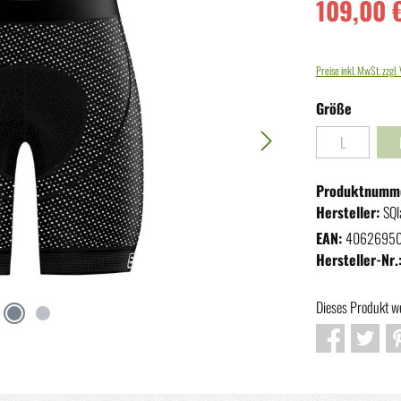
109,00 
Preise inkl. MwSt. zzgl
auswäh
Größe
L
(Diese Option 
Produktnumm
Hersteller:
SQl
EAN:
4062695
Hersteller-Nr.
Dieses Produkt w