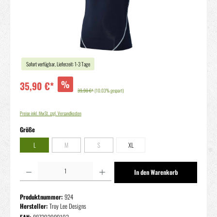
Sofort verfügbar, Lieferzeit: 1-3 Tage
%
35,90 €*
39,90 €*
(10.03% gespart)
Preise inkl. MwSt. zzgl. Versandkosten
auswählen
Größe
L
M
S
XL
(Diese Option ist zurzeit nicht verfügbar.)
(Diese Option ist zurzeit nicht verfügbar.)
Produkt Anzahl: Gib den gewünschten Wert ein oder benutze die Schaltflächen um die Anzahl zu erhöhen oder zu reduziere
In den Warenkorb
Produktnummer:
924
Hersteller:
Troy Lee Designs