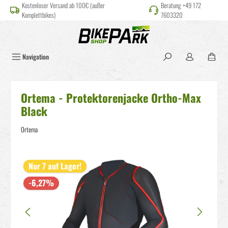
Kostenloser Versand ab 100€ (außer
Beratung +49 172
alt springen
Komplettbikes)
7603320
Navigation
Ortema - Protektorenjacke Ortho-Max
Black
Ortema
Bildergalerie überspringen
Nur 7 auf Lager!
-6,27%