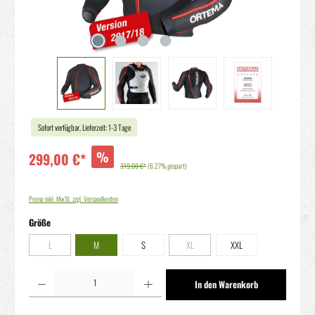
Sofort verfügbar, Lieferzeit: 1-3 Tage
%
299,00 €*
319,00 €*
(6.27% gespart)
Preise inkl. MwSt. zzgl. Versandkosten
auswählen
Größe
L
M
S
XL
XXL
(Diese Option ist zurzeit nicht verfügbar.)
(Diese Option ist zurzeit nicht verfügbar.)
Produkt Anzahl: Gib den gewünschten Wert ein oder benutze die Schaltflächen um die Anzahl zu erhöhen oder zu reduziere
In den Warenkorb