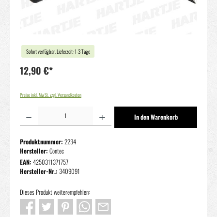
Sofort verfügbar, Lieferzeit: 1-3 Tage
12,90 €*
Preise inkl. MwSt. zzgl. Versandkosten
Produkt Anzahl: Gib den gewünschten Wert ein oder benutze die Schaltflächen um die Anzahl zu erhöhen oder zu reduziere
In den Warenkorb
Produktnummer:
2234
Hersteller:
Contec
EAN:
4250311371757
Hersteller-Nr.:
3409091
Dieses Produkt weiterempfehlen: