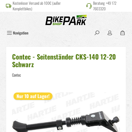
Kostenloser Versand ab 100€ (außer
Beratung +49 172
alt springen
Komplettbikes)
7603320
Navigation
Contec - Seitenständer CKS-140 12-20
Schwarz
Contec
Bildergalerie überspringen
Nur 10 auf Lager!